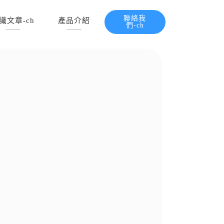
聯絡我
識文章-ch
產品介紹
們-ch