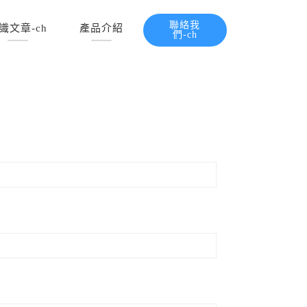
聯絡我
識文章-ch
產品介紹
們-ch