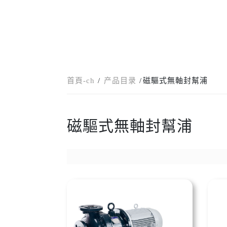
首頁-ch
产品目录
磁驅式無軸封幫浦
磁驅式無軸封幫浦