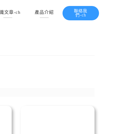
聯絡我
識文章-ch
產品介紹
們-ch