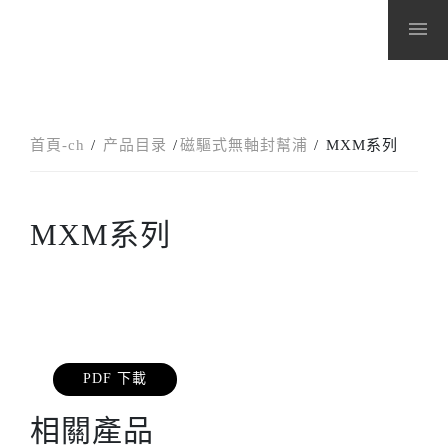
menu
首頁-ch
产品目录
磁驅式無軸封幫浦
MXM系列
MXM系列
PDF 下載
相關產品